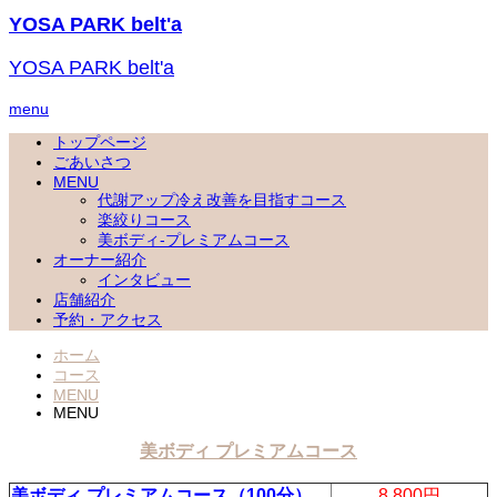
YOSA PARK belt'a
YOSA PARK belt'a
menu
トップページ
ごあいさつ
MENU
代謝アップ冷え改善を目指すコース
楽絞りコース
美ボディ-プレミアムコース
オーナー紹介
インタビュー
店舗紹介
予約・アクセス
ホーム
コース
MENU
MENU
美ボディ プレミアムコース
美ボディ プレミアムコース（100分）
8,800円