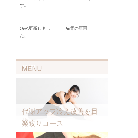
す。
Q&A更新しまし
猫背の原因
た。
ル
MENU
MENU
な
代謝アップ冷え改善を目
し
指す
楽絞りコース