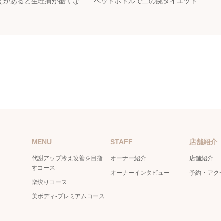
えがあると生理痛が酷くな
ペットボトルで二の腕ダイエット
MENU
STAFF
店舗紹介
代謝アップ冷え改善を目指
オーナー紹介
店舗紹介
すコース
オーナーインタビュー
予約・アク
楽絞りコース
美ボディ-プレミアムコース