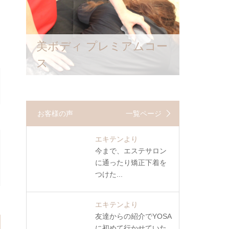
美ボディ プレミアムコー
ス
お客様の声
一覧ページ
エキテンより
今まで、エステサロン
に通ったり矯正下着を
つけた...
エキテンより
友達からの紹介でYOSA
に初めて行かせていた