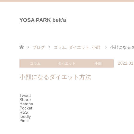
YOSA PARK belt'a
ブログ
コラム
,
ダイエット
,
小顔
小顔になる
2022.01
コラム
ダイエット
小顔
小顔になるダイエット方法
Tweet
Share
Hatena
Pocket
RSS
feedly
Pin it